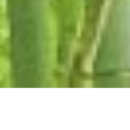
T A K E N O S E I