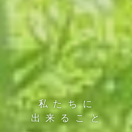
循 環 型 社 会
を
目 指 し て